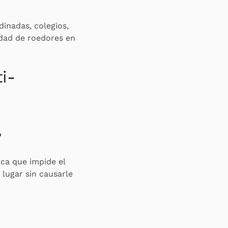
dinadas, colegios,
idad de roedores en
i-
?
ica que impide el
 lugar sin causarle