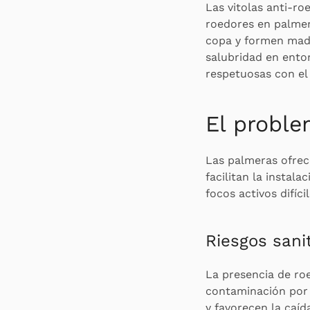
Las vitolas anti-ro
roedores en palmera
copa y formen madr
salubridad en entor
respetuosas con el
El proble
Las palmeras ofrec
facilitan la instal
focos activos difíci
Riesgos sani
La presencia de ro
contaminación por 
y favorecen la caíd