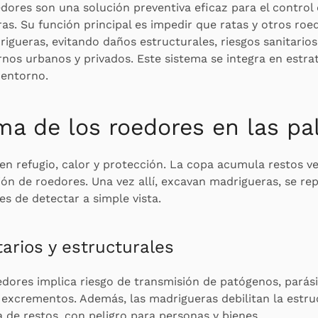
edores son una solución preventiva eficaz para el control
s. Su función principal es impedir que ratas y otros roe
igueras, evitando daños estructurales, riesgos sanitario
nos urbanos y privados. Este sistema se integra en estra
 entorno.
ma de los roedores en las p
en refugio, calor y protección. La copa acumula restos v
ación de roedores. Una vez allí, excavan madrigueras, se r
les de detectar a simple vista.
tarios y estructurales
edores implica riesgo de transmisión de patógenos, parási
excrementos. Además, las madrigueras debilitan la estru
a de restos, con peligro para personas y bienes.