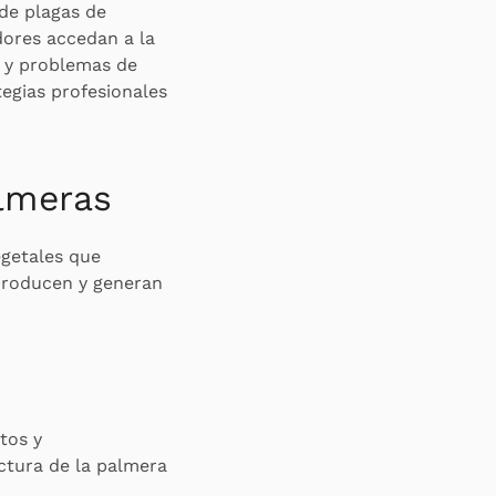
 de plagas de
dores accedan a la
s y problemas de
tegias profesionales
almeras
egetales que
eproducen y generan
tos y
ctura de la palmera