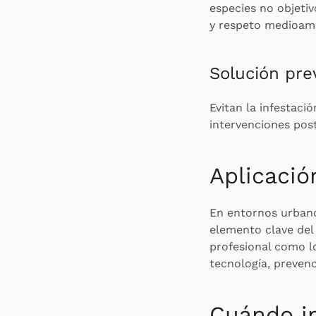
especies no objetiv
y respeto medioamb
Solución pre
Evitan la infestac
intervenciones pos
Aplicació
En entornos urbanos
elemento clave del 
profesional como l
tecnología, preven
Cuándo in