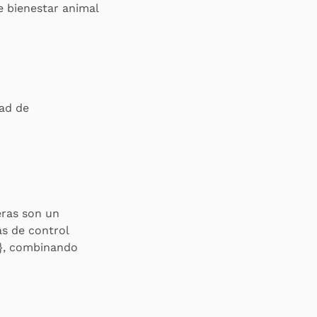
e bienestar animal
dad de
eras son un
as de control
1}, combinando