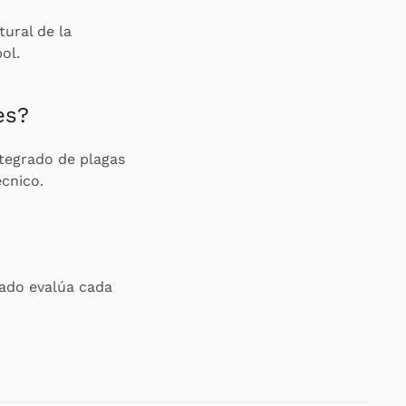
tural de la
ol.
es?
tegrado de plagas
écnico.
zado evalúa cada