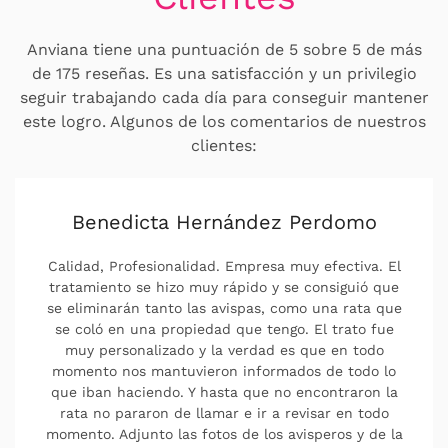
Anviana tiene una puntuación de 5 sobre 5 de más
de 175 reseñas. Es una satisfacción y un privilegio
seguir trabajando cada día para conseguir mantener
este logro. Algunos de los comentarios de nuestros
clientes:
Pili Sanagustin
Capacidad de respuesta, Profesionalidad,
Puntualidad, Valor La mejor empresa que conozco,
llevo con ellos años ,ahora ya más bien para
prevenir contra hormigas y cucas. Al ser un
contrato anual cada vez que me hace falta les
llamó , cuadramos cita y vienen , son muy serios y
profesionales al 100 %. Los recomiendo sin duda.