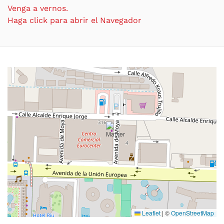
Venga a vernos.
Haga click para abrir el Navegador
Leaflet
|
©
OpenStreetMap