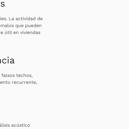
as
es. La actividad de
nómalos que pueden
e útil en viviendas
ncia
 falsos techos,
ento recurrente,
lisis acústico