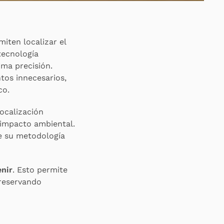
iten localizar el
tecnología
ima precisión.
ntos innecesarios,
co.
ocalización
 impacto ambiental.
de su metodología
enir
. Esto permite
preservando