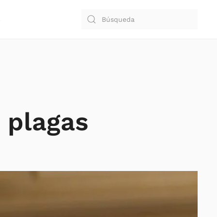
S
 plagas