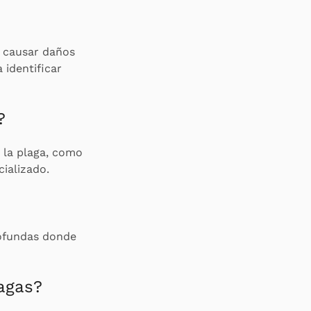
i causar daños
 identificar
?
e la plaga, como
ializado.
rofundas donde
lagas?