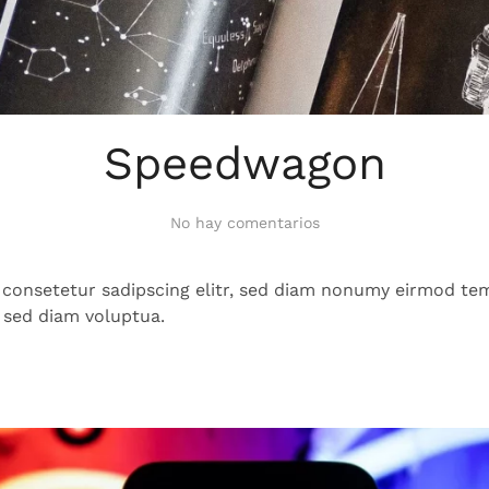
Speedwagon
en
No hay comentarios
Speedwagon
 consetetur sadipscing elitr, sed diam nonumy eirmod tem
 sed diam voluptua.