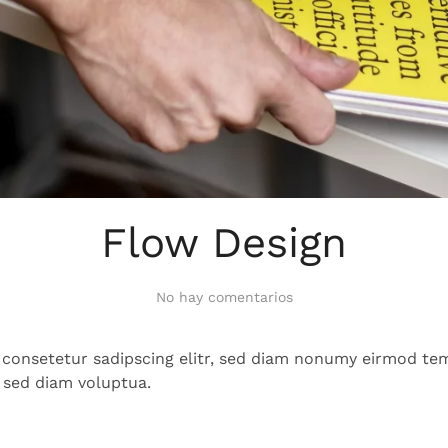
Flow Design
en
No hay comentarios
Flow
Design
 consetetur sadipscing elitr, sed diam nonumy eirmod tem
 sed diam voluptua.