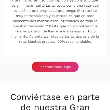
Puntualidad, Valor La mejor empresa que conozco,
llevo con ellos años ,ahora ya más bien para
prevenir contra hormigas y cucas. Al ser un
contrato anual cada vez que me hace falta les
llamó , cuadramos cita y vienen , son muy serios y
profesionales al 100 %. Los recomiendo sin duda.
Tenemos más, aquí
Conviértase en parte
de nuestra Gran