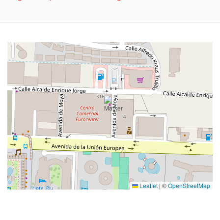
Leaflet
|
©
OpenStreetMap