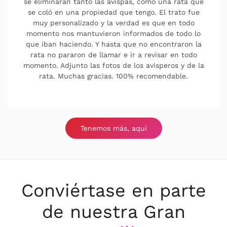
llevo con ellos años ,ahora ya más bien para
prevenir contra hormigas y cucas. Al ser un
contrato anual cada vez que me hace falta les
llamó , cuadramos cita y vienen , son muy serios y
profesionales al 100 %. Los recomiendo sin duda.
Tenemos más, aquí
Conviértase en parte
de nuestra Gran