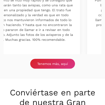
Puntualidad, Valor La mejor empresa que conozco,
llevo con ellos años ,ahora ya más bien para
prevenir contra hormigas y cucas. Al ser un
contrato anual cada vez que me hace falta les
llamó , cuadramos cita y vienen , son muy serios y
profesionales al 100 %. Los recomiendo sin duda.
Tenemos más, aquí
Conviértase en parte
de nuestra Gran