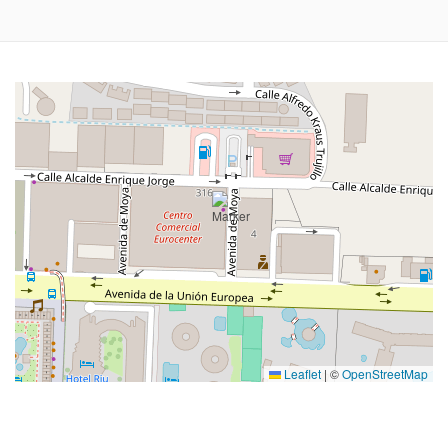
Leaflet
|
©
OpenStreetMap