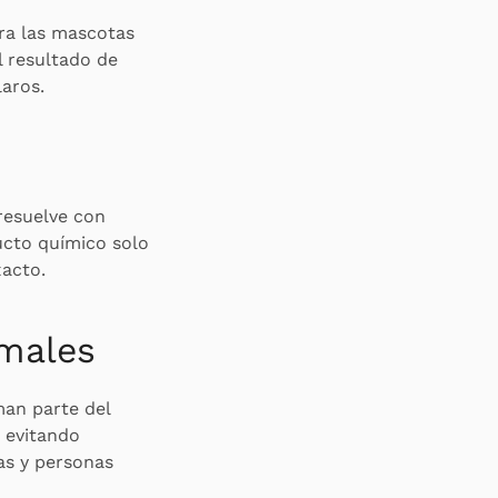
ara las mascotas
l resultado de
laros.
 resuelve con
ducto químico solo
xacto.
imales
man parte del
, evitando
as y personas