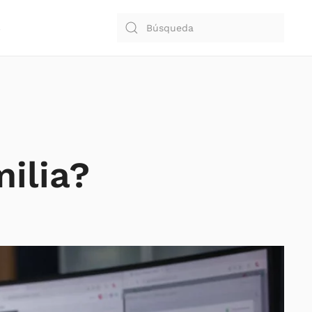
S
ilia?