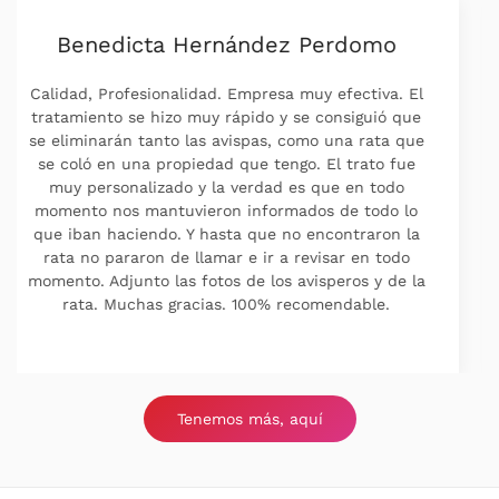
Pili Sanagustin
Capacidad de respuesta, Profesionalidad,
Puntualidad, Valor La mejor empresa que conozco,
llevo con ellos años ,ahora ya más bien para
prevenir contra hormigas y cucas. Al ser un
contrato anual cada vez que me hace falta les
llamó , cuadramos cita y vienen , son muy serios y
profesionales al 100 %. Los recomiendo sin duda.
Tenemos más, aquí